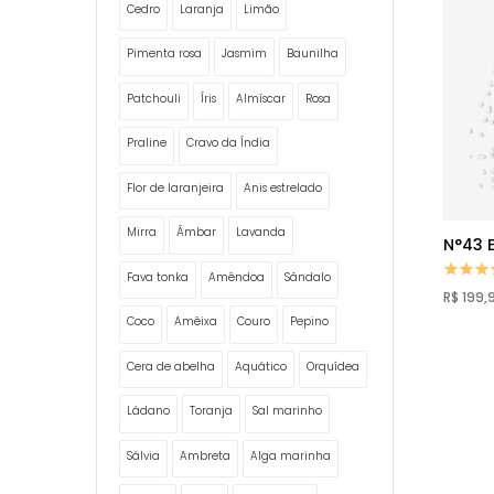
Cedro
Laranja
Limão
Pimenta rosa
Jasmim
Baunilha
Patchouli
Íris
Almíscar
Rosa
Praline
Cravo da Índia
Flor de laranjeira
Anis estrelado
Mirra
Âmbar
Lavanda
N°43 E
Fava tonka
Amêndoa
Sândalo
R$ 199,
Coco
Amêixa
Couro
Pepino
Cera de abelha
Aquático
Orquídea
Ládano
Toranja
Sal marinho
Sálvia
Ambreta
Alga marinha