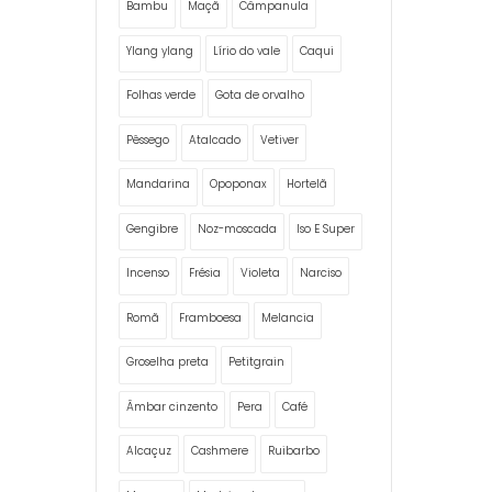
Bambu
Maçã
Câmpanula
Ylang ylang
Lírio do vale
Caqui
Folhas verde
Gota de orvalho
Pêssego
Atalcado
Vetiver
Mandarina
Opoponax
Hortelã
Gengibre
Noz-moscada
Iso E Super
Incenso
Frésia
Violeta
Narciso
Romã
Framboesa
Melancia
Groselha preta
Petitgrain
Âmbar cinzento
Pera
Café
Alcaçuz
Cashmere
Ruibarbo