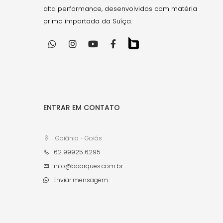
alta performance, desenvolvidos com matéria
prima importada da Suíça.
ENTRAR EM CONTATO
Goiânia - Goiás
62 99925 6295
info@boarques.com.br
Enviar mensagem