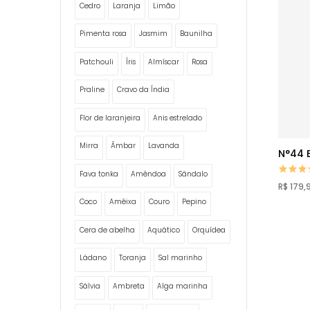
Cedro
Laranja
Limão
Pimenta rosa
Jasmim
Baunilha
Patchouli
Íris
Almíscar
Rosa
Praline
Cravo da Índia
Flor de laranjeira
Anis estrelado
Mirra
Âmbar
Lavanda
N°44 E
Fava tonka
Amêndoa
Sândalo
R$ 179,
Coco
Amêixa
Couro
Pepino
Cera de abelha
Aquático
Orquídea
Ládano
Toranja
Sal marinho
Sálvia
Ambreta
Alga marinha