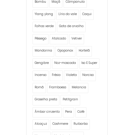
Bambu
Maçã
Câmpanula
Ylang ylang
Lírio do vale
Caqui
Folhas verde
Gota de orvalho
Pêssego
Atalcado
Vetiver
Mandarina
Opoponax
Hortelã
Gengibre
Noz-moscada
Iso E Super
Incenso
Frésia
Violeta
Narciso
Romã
Framboesa
Melancia
Groselha preta
Petitgrain
Âmbar cinzento
Pera
Café
Alcaçuz
Cashmere
Ruibarbo