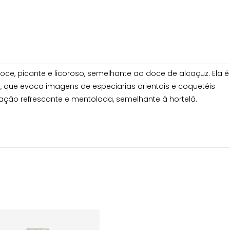
ce, picante e licoroso, semelhante ao doce de alcaçuz. Ela é
o, que evoca imagens de especiarias orientais e coquetéis
ção refrescante e mentolada, semelhante à hortelã.