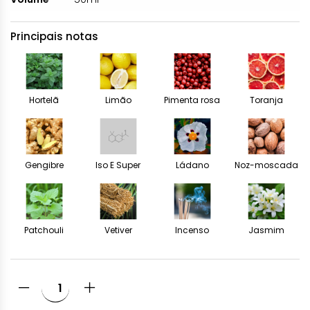
Principais notas
Hortelã
Limão
Pimenta rosa
Toranja
Gengibre
Iso E Super
Ládano
Noz-moscada
Patchouli
Vetiver
Incenso
Jasmim