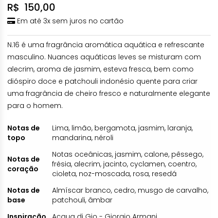
R$
150,00
Em até 3x sem juros no cartão
N.16 é uma fragrância aromática aquática e refrescante
masculino. Nuances aquáticas leves se misturam com
alecrim, aroma de jasmim, esteva fresca, bem como
dióspiro doce e patchouli indonésio quente para criar
uma fragrância de cheiro fresco e naturalmente elegante
para o homem.
Notas de
Lima, limão, bergamota, jasmim, laranja,
topo
mandarina, néroli
Notas oceânicas, jasmim, calone, pêssego,
Notas de
frésia, alecrim, jacinto, cyclamen, coentro,
coração
cioleta, noz-moscada, rosa, resedá
Notas de
Almíscar branco, cedro, musgo de carvalho,
base
patchouli, âmbar
Inspiração
Acqua di Gio - Giorgio Armani